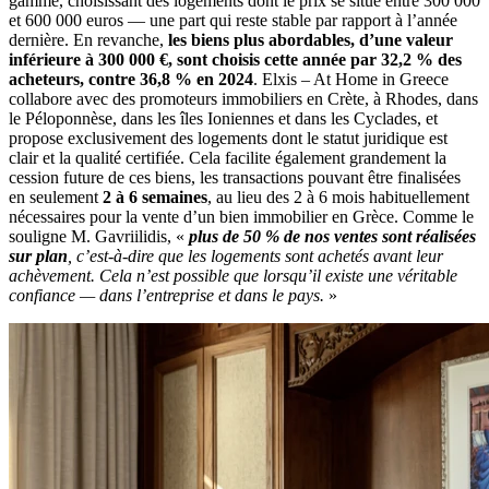
gamme, choisissant des logements dont le prix se situe entre 300 000
et 600 000 euros — une part qui reste stable par rapport à l’année
dernière. En revanche,
les biens plus abordables, d’une valeur
inférieure à 300 000 €, sont choisis cette année par 32,2 % des
acheteurs, contre 36,8 % en 2024
. Elxis – At Home in Greece
collabore avec des promoteurs immobiliers en Crète, à Rhodes, dans
le Péloponnèse, dans les îles Ioniennes et dans les Cyclades, et
propose exclusivement des logements dont le statut juridique est
clair et la qualité certifiée. Cela facilite également grandement la
cession future de ces biens, les transactions pouvant être finalisées
en seulement
2 à 6 semaines
, au lieu des 2 à 6 mois habituellement
nécessaires pour la vente d’un bien immobilier en Grèce. Comme le
souligne M. Gavriilidis, «
plus de 50 % de nos ventes sont réalisées
sur plan
, c’est-à-dire que les logements sont achetés avant leur
achèvement. Cela n’est possible que lorsqu’il existe une véritable
confiance — dans l’entreprise et dans le pays.
»