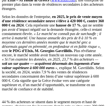
par
Elxis – At Home in Greece
(
www.elxis.com
), une entreprise de
premier plan dans la vente de résidences secondaires à des acheteurs
étrangers.
Selon les données de l'entreprise,
en 2025, le prix de vente moyen
d'une résidence secondaire neuve s'élève à 420 000 €, contre 360
000 € en 2024
. Cela représente une
hausse de 17 %
, qui ne semble
pas avoir d’impact négatif sur la demande étrangère, celle-ci restant
constamment élevée.
« Le marché ne connaît pas de surchauffe ; il
arrive à maturité. Une hausse annuelle des prix de 8 à 10 % en
moyenne ces dernières années montre que le marché grec a
désormais gagné en pérennité, en profondeur et en faible risque »,
note
le PDG d’Elxis, M. Georgios Gavriilidis.
Plus révélateur
encore, le marché semble avoir franchi un nouveau cap cette année.
« Si l’on examine les données, en 2025, 23,7 % des acheteurs —
soit un sur quatre — acquièrent désormais des logements d’une
valeur supérieure à 600 000 euros
»,
explique M. Gavriilidis. Selon
la société, en 2024, seules 7,9 % des ventes de résidences
secondaires concernaient des biens d’une valeur supérieure à 600
000 €. Cela signifie que la Grèce évolue vers une catégorie
supérieure et, d’un marché d’opportunités, se transforme en un
marché de confiance et de stabilité.
44 % des acheteurs se situent dans le segment moyen et haut de