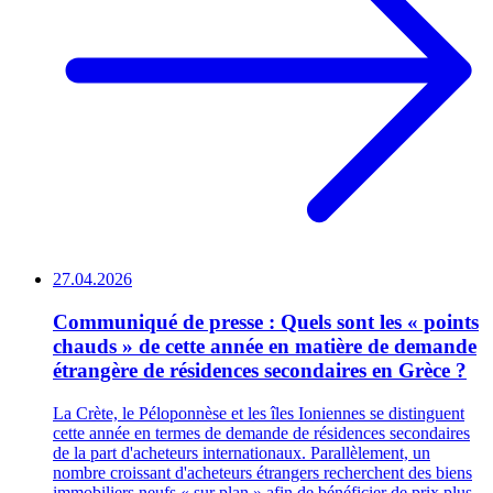
27.04.2026
Communiqué de presse : Quels sont les « points
chauds » de cette année en matière de demande
étrangère de résidences secondaires en Grèce ?
La Crète, le Péloponnèse et les îles Ioniennes se distinguent
cette année en termes de demande de résidences secondaires
de la part d'acheteurs internationaux. Parallèlement, un
nombre croissant d'acheteurs étrangers recherchent des biens
immobiliers neufs « sur plan » afin de bénéficier de prix plus