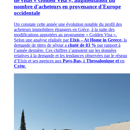
de visas « Golden Visa », augmentation du
nombre d'acheteurs en provenance d'Europe
occidentale
On constate cette année une évolution notable du profil des
acheteurs immobiliers étrangers en Grèce, à la suite des
modifications apportées au programme « Golden Visa ».
Selon une analyse réalisée par
Elxis – At Home in Greece
,
la
demande de titres de séjour a
chuté de 83 %
par rapport à
l’année dernière. Ces chiffres s’appuient sur les données
relatives à la demande et les tendances observées par le réseau
d’Elxis et ses agences aux
Pays-Bas,
à
Thessalonique et
en
Crète
.