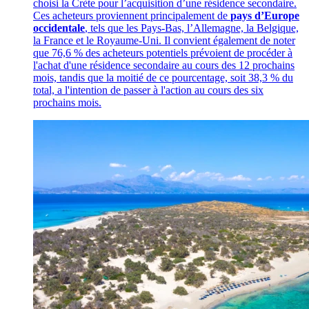
choisi la Crète pour l’acquisition d’une résidence secondaire.
Ces acheteurs proviennent principalement de
pays d’Europe
occidentale
, tels que les Pays-Bas, l’Allemagne, la Belgique,
la France et le Royaume-Uni. Il convient également de noter
que 76,6 % des acheteurs potentiels prévoient de procéder à
l'achat d'une résidence secondaire au cours des 12 prochains
mois, tandis que la moitié de ce pourcentage, soit 38,3 % du
total, a l'intention de passer à l'action au cours des six
prochains mois.