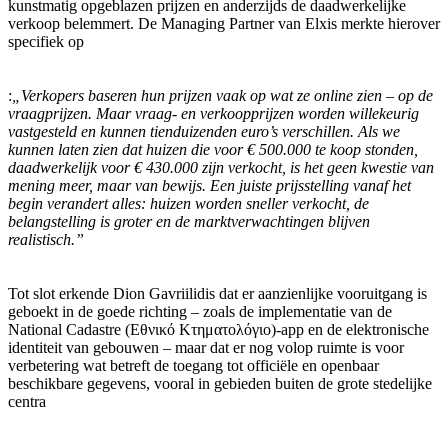
kunstmatig opgeblazen prijzen en anderzijds de daadwerkelijke
verkoop belemmert. De Managing Partner van Elxis merkte hierover
specifiek op
:
„Verkopers baseren hun prijzen vaak op wat ze online zien – op de
vraagprijzen. Maar vraag- en verkoopprijzen worden willekeurig
vastgesteld en kunnen tienduizenden euro’s verschillen. Als we
kunnen laten zien dat huizen die voor € 500.000 te koop stonden,
daadwerkelijk voor € 430.000 zijn verkocht, is het geen kwestie van
mening meer, maar van bewijs. Een juiste prijsstelling vanaf het
begin verandert alles: huizen worden sneller verkocht, de
belangstelling is groter en de marktverwachtingen blijven
realistisch.”
Tot slot erkende Dion Gavriilidis dat er aanzienlijke vooruitgang is
geboekt in de goede richting – zoals de implementatie van de
National Cadastre (Εθνικό Κτηματολόγιο)-app en de elektronische
identiteit van gebouwen – maar dat er nog volop ruimte is voor
verbetering wat betreft de toegang tot officiële en openbaar
beschikbare gegevens, vooral in gebieden buiten de grote stedelijke
centra