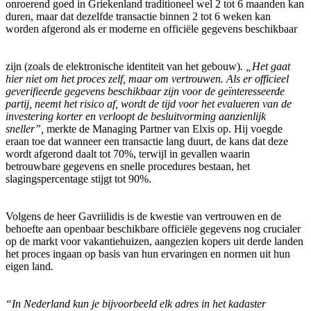
onroerend goed in Griekenland traditioneel wel 2 tot 6 maanden kan
duren, maar dat dezelfde transactie binnen 2 tot 6 weken kan
worden afgerond als er moderne en officiële gegevens beschikbaar
zijn (zoals de elektronische identiteit van het gebouw)
. „Het gaat
hier niet om het proces zelf, maar om vertrouwen. Als er officieel
geverifieerde gegevens beschikbaar zijn voor de geïnteresseerde
partij, neemt het risico af, wordt de tijd voor het evalueren van de
investering korter en verloopt de besluitvorming aanzienlijk
sneller”,
merkte de Managing Partner van Elxis op. Hij voegde
eraan toe dat wanneer een transactie lang duurt, de kans dat deze
wordt afgerond daalt tot 70%, terwijl in gevallen waarin
betrouwbare gegevens en snelle procedures bestaan, het
slagingspercentage stijgt tot 90%.
Volgens de heer Gavriilidis is de kwestie van vertrouwen en de
behoefte aan openbaar beschikbare officiële gegevens nog crucialer
op de markt voor vakantiehuizen, aangezien kopers uit derde landen
het proces ingaan op basis van hun ervaringen en normen uit hun
eigen land
.
“In Nederland kun je bijvoorbeeld elk adres in het kadaster