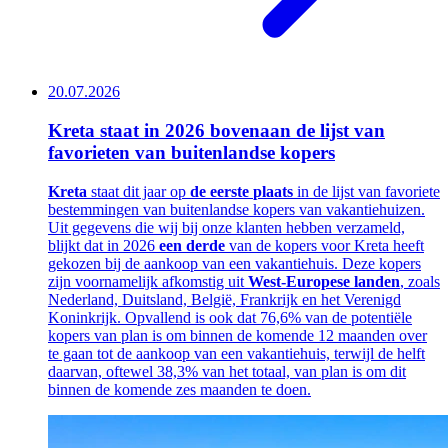
20.07.2026
Kreta staat in 2026 bovenaan de lijst van
favorieten van buitenlandse kopers
Kreta
staat dit jaar op
de eerste
plaats
in de lijst van favoriete
bestemmingen van buitenlandse kopers van vakantiehuizen.
Uit gegevens die wij bij onze klanten hebben verzameld,
blijkt dat in 2026
een derde
van de kopers voor Kreta heeft
gekozen bij de aankoop van een vakantiehuis. Deze kopers
zijn voornamelijk afkomstig uit
West-Europese landen
, zoals
Nederland, Duitsland, België, Frankrijk en het Verenigd
Koninkrijk. Opvallend is ook dat 76,6% van de potentiële
kopers van plan is om binnen de komende 12 maanden over
te gaan tot de aankoop van een vakantiehuis, terwijl de helft
daarvan, oftewel 38,3% van het totaal, van plan is om dit
binnen de komende zes maanden te doen.