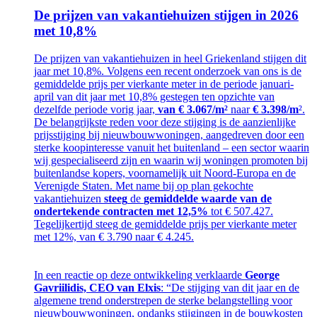
De prijzen van vakantiehuizen stijgen in 2026
met 10,8%
De prijzen van vakantiehuizen in heel Griekenland stijgen dit
jaar met 10,8%. Volgens een recent onderzoek van ons is de
gemiddelde prijs per vierkante meter in de periode januari-
april van dit jaar met 10,8% gestegen ten opzichte van
dezelfde periode vorig jaar,
van
€ 3.067/m²
naar
€ 3.398/m
².
De belangrijkste reden voor deze stijging is de aanzienlijke
prijsstijging bij nieuwbouwwoningen, aangedreven door een
sterke koopinteresse vanuit het buitenland – een sector waarin
wij gespecialiseerd zijn en waarin wij woningen promoten bij
buitenlandse kopers, voornamelijk uit Noord-Europa en de
Verenigde Staten. Met name bij op plan gekochte
vakantiehuizen
steeg
de
gemiddelde waarde van de
ondertekende contracten met 12,5%
tot € 507.427.
Tegelijkertijd steeg de gemiddelde prijs per vierkante meter
met 12%, van € 3.790 naar € 4.245.
In een reactie op deze ontwikkeling verklaarde
George
Gavriilidis, CEO van Elxis
: “De stijging van dit jaar en de
algemene trend onderstrepen de sterke belangstelling voor
nieuwbouwwoningen, ondanks stijgingen in de bouwkosten