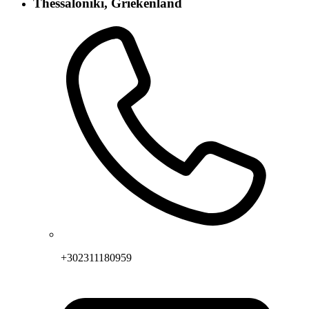
Thessaloniki, Griekenland
+302311180959