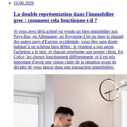
10.06.2026
La double représentation dans l'immobilier
grec : comment cela fonctionne-t-il ?
Si vous avez déjà acheté ou vendu un bien immobilier aux
Pays-Bas, en Allemagne, au Royaume-Uni ou dans la plupart
des autres pays d'Europe occidentale, vous êtes sans doute
habitué à un schéma bien défini : le vendeur a son agent,
l'acheteur a le sien, et chacun représente son propre client. En
Grèce, les choses fonctionnent différemment, et il est très
important d'avoir une vision claire de la situation avant de
décider de vous lancer dans une transaction immobilière.