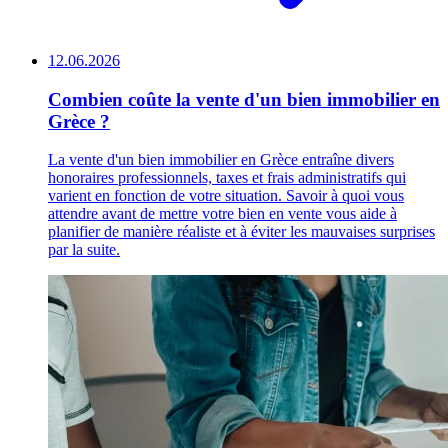
12.06.2026
Combien coûte la vente d'un bien immobilier en
Grèce ?
La vente d'un bien immobilier en Grèce entraîne divers
honoraires professionnels, taxes et frais administratifs qui
varient en fonction de votre situation. Savoir à quoi vous
attendre avant de mettre votre bien en vente vous aide à
planifier de manière réaliste et à éviter les mauvaises surprises
par la suite.