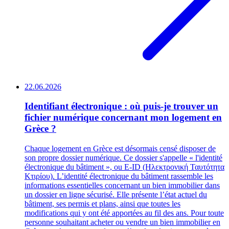
22.06.2026
Identifiant électronique : où puis-je trouver un
fichier numérique concernant mon logement en
Grèce ?
Chaque logement en Grèce est désormais censé disposer de
son propre dossier numérique. Ce dossier s'appelle « l'identité
électronique du bâtiment », ou E-ID (Ηλεκτρονική Ταυτότητα
Κτιρίου). L’identité électronique du bâtiment rassemble les
informations essentielles concernant un bien immobilier dans
un dossier en ligne sécurisé. Elle présente l’état actuel du
bâtiment, ses permis et plans, ainsi que toutes les
modifications qui y ont été apportées au fil des ans. Pour toute
personne souhaitant acheter ou vendre un bien immobilier en