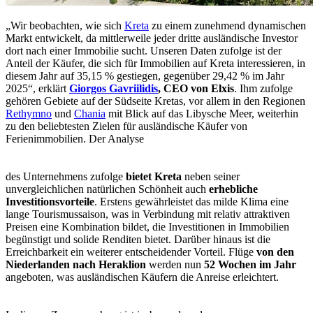
„Wir beobachten, wie sich
Kreta
zu einem zunehmend dynamischen
Markt entwickelt, da mittlerweile jeder dritte ausländische Investor
dort nach einer Immobilie sucht. Unseren Daten zufolge ist der
Anteil der Käufer, die sich für Immobilien auf Kreta interessieren, in
diesem Jahr auf 35,15 % gestiegen, gegenüber 29,42 % im Jahr
2025“, erklärt
Giorgos Gavriilidis
, CEO von Elxis
. Ihm zufolge
gehören Gebiete auf der Südseite Kretas, vor allem in den Regionen
Rethymno
und
Chania
mit Blick auf das Libysche Meer, weiterhin
zu den beliebtesten Zielen für ausländische Käufer von
Ferienimmobilien. Der Analyse
des Unternehmens zufolge
bietet Kreta
neben seiner
unvergleichlichen natürlichen Schönheit auch
erhebliche
Investitionsvorteile
. Erstens gewährleistet das milde Klima eine
lange Tourismussaison, was in Verbindung mit relativ attraktiven
Preisen eine Kombination bildet, die Investitionen in Immobilien
begünstigt und solide Renditen bietet. Darüber hinaus ist die
Erreichbarkeit ein weiterer entscheidender Vorteil. Flüge
von den
Niederlanden nach Heraklion
werden nun
52 Wochen im Jahr
angeboten, was ausländischen Käufern die Anreise erleichtert.