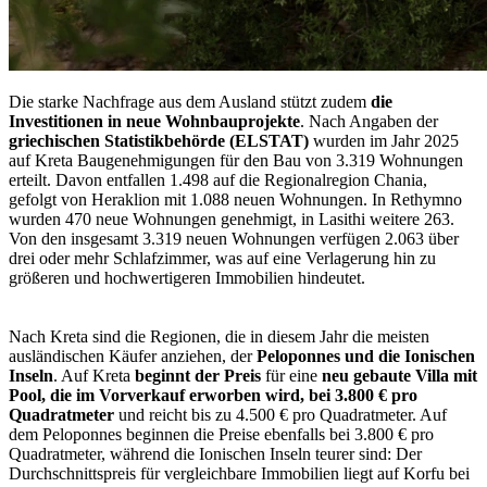
Die starke Nachfrage aus dem Ausland stützt zudem
die
Investitionen in neue Wohnbauprojekte
. Nach Angaben der
griechischen Statistikbehörde (ELSTAT)
wurden im Jahr 2025
auf Kreta Baugenehmigungen für den Bau von 3.319 Wohnungen
erteilt. Davon entfallen 1.498 auf die Regionalregion Chania,
gefolgt von Heraklion mit 1.088 neuen Wohnungen. In Rethymno
wurden 470 neue Wohnungen genehmigt, in Lasithi weitere 263.
Von den insgesamt 3.319 neuen Wohnungen verfügen 2.063 über
drei oder mehr Schlafzimmer, was auf eine Verlagerung hin zu
größeren und hochwertigeren Immobilien hindeutet.
Nach Kreta sind die Regionen, die in diesem Jahr die meisten
ausländischen Käufer anziehen, der
Peloponnes und die Ionischen
Inseln
. Auf Kreta
beginnt der Preis
für eine
neu gebaute Villa mit
Pool, die im Vorverkauf erworben wird, bei 3.800 € pro
Quadratmeter
und reicht bis zu 4.500 € pro Quadratmeter. Auf
dem Peloponnes beginnen die Preise ebenfalls bei 3.800 € pro
Quadratmeter, während die Ionischen Inseln teurer sind: Der
Durchschnittspreis für vergleichbare Immobilien liegt auf Korfu bei