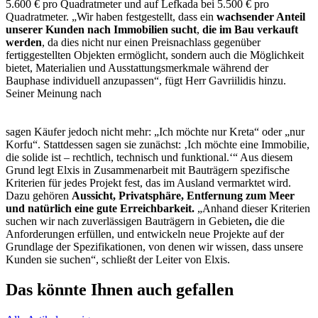
5.600 € pro Quadratmeter und auf Lefkada bei 5.500 € pro
Quadratmeter. „Wir haben festgestellt, dass ein
wachsender Anteil
unserer Kunden nach Immobilien sucht
,
die im Bau verkauft
werden
, da dies nicht nur einen Preisnachlass gegenüber
fertiggestellten Objekten ermöglicht, sondern auch die Möglichkeit
bietet, Materialien und Ausstattungsmerkmale während der
Bauphase individuell anzupassen“, fügt Herr Gavriilidis hinzu.
Seiner Meinung nach
sagen Käufer jedoch nicht mehr: „Ich möchte nur Kreta“ oder „nur
Korfu“. Stattdessen sagen sie zunächst: ‚Ich möchte eine Immobilie,
die solide ist – rechtlich, technisch und funktional.‘“ Aus diesem
Grund legt Elxis in Zusammenarbeit mit Bauträgern spezifische
Kriterien für jedes Projekt fest, das im Ausland vermarktet wird.
Dazu gehören
Aussicht, Privatsphäre, Entfernung zum Meer
und natürlich eine gute Erreichbarkeit.
„Anhand dieser Kriterien
suchen wir nach zuverlässigen Bauträgern in Gebieten
,
die die
Anforderungen erfüllen, und entwickeln neue Projekte auf der
Grundlage der Spezifikationen, von denen wir wissen, dass unsere
Kunden sie suchen“, schließt der Leiter von Elxis.
Das könnte Ihnen auch gefallen