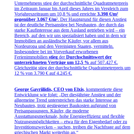
Unternehmens stieg der durchschnittliche Quadratmeterpreis
im Zeitraum Januar bis April dieses Jahres im Vergleich zum
Vorjahreszeitraum um 10,8 % und erreichte
3.398 €/m²
gegenüber 3.067 €/m
². Der Hauptgrund für diesen Anstieg
ist der deutliche Preisanstieg bei Neubauten, der durch das
starke Kaufinteresse aus dem Ausland getrieben wird – ein
Bereich, auf den wir uns spezialisiert haben und in dem wir
Immobilien an ausländische Käufer, vor allem aus
Nordeuropa und den Vereinigten Staaten, vermitteln.
Insbesondere bei im Vorverkauf erworbenen
Ferienimmobilien
stieg
der
Durchschnittswert der
unterzeichneten Verträge um 12,5 %
auf 507.427 €.
Gleichzeitig stieg der durchschnittliche Quadratmeterpreis um
12 % von 3.790 € auf 4.245 €.
George Gavriilidis, CEO von Elxis
, kommentierte diese
Entwicklung wie folgt: „Der diesjährige Anstieg und der
allgemeine Trend unterstreichen das starke Interesse an
Neubauten, trotz gestiegener Baukosten aufgrund von
Preisanpassungen. Käufer, die moderne
Ausstattungsmerkmale, hohe Energieeffizienz und flexible
Nutzungsmöglichkeiten – etwa für den Eigenbedarf oder zu
Investitionszwecken – suchen, treiben die Nachfrage auf dem
griechischen Markt weiterhin an.“