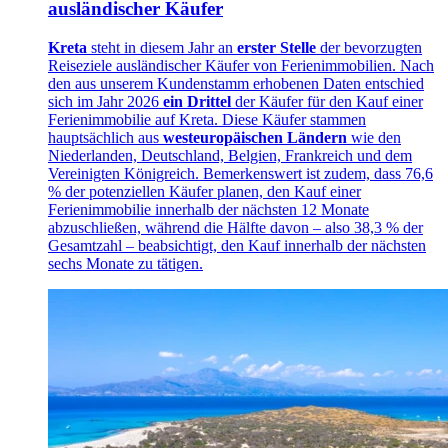
ausländischer Käufer
Kreta
steht in diesem Jahr an
erster Stelle
der bevorzugten
Reiseziele ausländischer Käufer von Ferienimmobilien. Nach
den aus unserem Kundenstamm erhobenen Daten entschied
sich im Jahr 2026
ein Drittel
der Käufer für den Kauf einer
Ferienimmobilie auf Kreta. Diese Käufer stammen
hauptsächlich aus
westeuropäischen Ländern
wie den
Niederlanden, Deutschland, Belgien, Frankreich und dem
Vereinigten Königreich. Bemerkenswert ist zudem, dass 76,6
% der potenziellen Käufer planen, den Kauf einer
Ferienimmobilie innerhalb der nächsten 12 Monate
abzuschließen, während die Hälfte davon – also 38,3 % der
Gesamtzahl – beabsichtigt, den Kauf innerhalb der nächsten
sechs Monate zu tätigen.