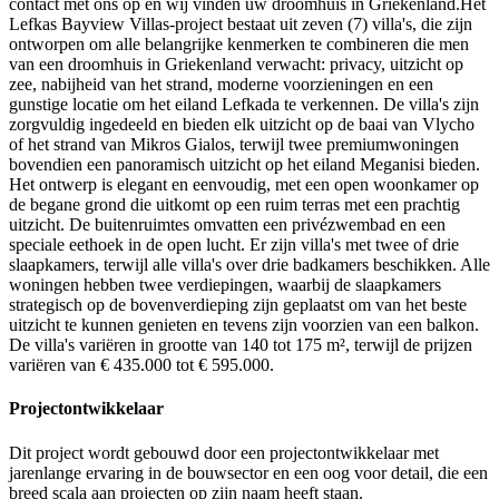
contact met ons op en wij vinden uw droomhuis in Griekenland.Het
Lefkas Bayview Villas-project bestaat uit zeven (7) villa's, die zijn
ontworpen om alle belangrijke kenmerken te combineren die men
van een droomhuis in Griekenland verwacht: privacy, uitzicht op
zee, nabijheid van het strand, moderne voorzieningen en een
gunstige locatie om het eiland Lefkada te verkennen. De villa's zijn
zorgvuldig ingedeeld en bieden elk uitzicht op de baai van Vlycho
of het strand van Mikros Gialos, terwijl twee premiumwoningen
bovendien een panoramisch uitzicht op het eiland Meganisi bieden.
Het ontwerp is elegant en eenvoudig, met een open woonkamer op
de begane grond die uitkomt op een ruim terras met een prachtig
uitzicht. De buitenruimtes omvatten een privézwembad en een
speciale eethoek in de open lucht. Er zijn villa's met twee of drie
slaapkamers, terwijl alle villa's over drie badkamers beschikken. Alle
woningen hebben twee verdiepingen, waarbij de slaapkamers
strategisch op de bovenverdieping zijn geplaatst om van het beste
uitzicht te kunnen genieten en tevens zijn voorzien van een balkon.
De villa's variëren in grootte van 140 tot 175 m², terwijl de prijzen
variëren van € 435.000 tot € 595.000.
Projectontwikkelaar
Dit project wordt gebouwd door een projectontwikkelaar met
jarenlange ervaring in de bouwsector en een oog voor detail, die een
breed scala aan projecten op zijn naam heeft staan.