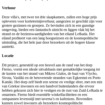
Verhuur
Deze villa's, met twee tot drie slaapkamers, zullen een hoge prijs
opleveren voor kortetermijnverhuur, aangezien ze geschikt zijn voor
grotere gezinnen en groepen. Ze bevinden zich in een gunstige
omgeving, bieden een fantastisch uitzicht en liggen vlak bij het
strand en de bezienswaardigheden van het eiland Lefkada. Het
eiland profiteert van een lang hoogseizoen en de kosmopolitische
uitstraling, die het hele jaar door bezoekers uit de hogere klasse
aantrekt.
Locatie
Dit project, genesteld op een heuvel aan de rand van het dorp
Fterno, vormt een ideale uitvalsbasis met gemakkelijke toegang tot
de kusten van het strand van Mikros Gialos, de baai van Vlycho,
Sivota, Vasiliki en de betoverende stranden van Egkremni en Porto
Katsiki. Het dorp zelf biedt een serene en vredige sfeer, met een mix
van Griekse inwoners en een handvol buitenlanders die ervoor
hebben gekozen zich hier te vestigen en de rust van Zuid-Lefkada te
omarmen. Fterno biedt essentiële winkelfaciliteiten en een
ontspannen levensstijl met taverna’s en kafenions. Bovendien
kunnen zowel inwoners als bezoekers kosmopolitische