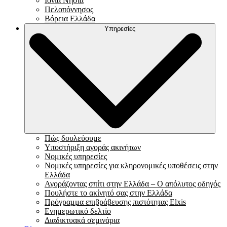
Ιόνια Νησιά
Πελοπόννησος
Βόρεια Ελλάδα
Υπηρεσίες
Πώς δουλεύουμε
Υποστήριξη αγοράς ακινήτων
Νομικές υπηρεσίες
Νομικές υπηρεσίες για κληρονομικές υποθέσεις στην
Ελλάδα
Αγοράζοντας σπίτι στην Ελλάδα – Ο απόλυτος οδηγός
Πουλήστε το ακίνητό σας στην Ελλάδα
Πρόγραμμα επιβράβευσης πιστότητας Elxis
Ενημερωτικό δελτίο
Διαδικτυακά σεμινάρια