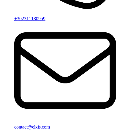
+302311180959
contact@elxis.com