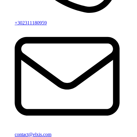
+302311180959
contact@elxis.com