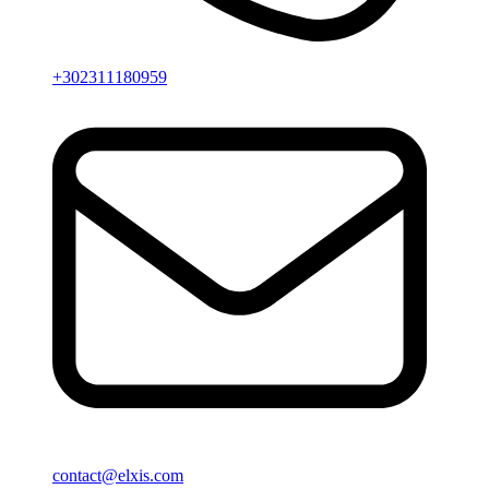
+302311180959
contact@elxis.com