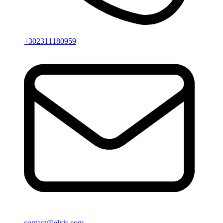
+302311180959
contact@elxis.com