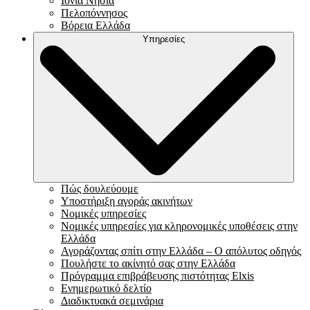
Ιόνια Νησιά
Πελοπόννησος
Βόρεια Ελλάδα
Υπηρεσίες
Πώς δουλεύουμε
Υποστήριξη αγοράς ακινήτων
Νομικές υπηρεσίες
Νομικές υπηρεσίες για κληρονομικές υποθέσεις στην
Ελλάδα
Αγοράζοντας σπίτι στην Ελλάδα – Ο απόλυτος οδηγός
Πουλήστε το ακίνητό σας στην Ελλάδα
Πρόγραμμα επιβράβευσης πιστότητας Elxis
Ενημερωτικό δελτίο
Διαδικτυακά σεμινάρια