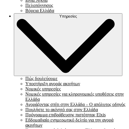
Ιόνια Νησιά
Πελοπόννησος
Βόρεια Ελλάδα
Υπηρεσίες
Πώς δουλεύουμε
Υποστήριξη αγοράς ακινήτων
Νομικές υπηρεσίες
Νομικές υπηρεσίες για κληρονομικές υποθέσεις στην
Ελλάδα
Αγοράζοντας σπίτι στην Ελλάδα – Ο απόλυτος οδηγός
Πουλήστε το ακίνητό σας στην Ελλάδα
Πρόγραμμα επιβράβευσης πιστότητας Elxis
Εβδομαδιαίο ενημερωτικό δελτίο για την αγορά
ακινήτων