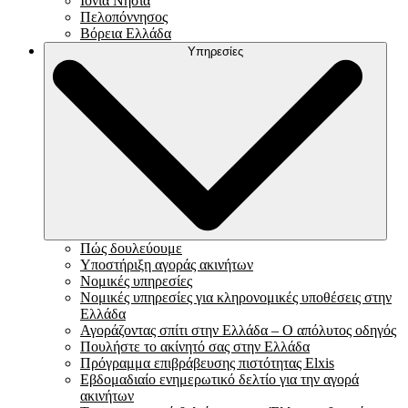
Ιόνια Νησιά
Πελοπόννησος
Βόρεια Ελλάδα
Υπηρεσίες
Πώς δουλεύουμε
Υποστήριξη αγοράς ακινήτων
Νομικές υπηρεσίες
Νομικές υπηρεσίες για κληρονομικές υποθέσεις στην
Ελλάδα
Αγοράζοντας σπίτι στην Ελλάδα – Ο απόλυτος οδηγός
Πουλήστε το ακίνητό σας στην Ελλάδα
Πρόγραμμα επιβράβευσης πιστότητας Elxis
Εβδομαδιαίο ενημερωτικό δελτίο για την αγορά
ακινήτων