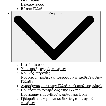
Ιόνια Νησιά
Πελοπόννησος
Βόρεια Ελλάδα
Υπηρεσίες
Πώς δουλεύουμε
Υποστήριξη αγοράς ακινήτων
Νομικές υπηρεσίες
Νομικές υπηρεσίες για κληρονομικές υποθέσεις στην
Ελλάδα
Αγοράζοντας σπίτι στην Ελλάδα – Ο απόλυτος οδηγός
Πουλήστε το ακίνητό σας στην Ελλάδα
Πρόγραμμα επιβράβευσης πιστότητας Elxis
Εβδομαδιαίο ενημερωτικό δελτίο για την αγορά
ακινήτων