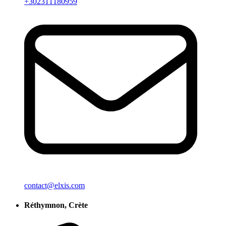
+302311180959
contact@elxis.com
Réthymnon, Crète