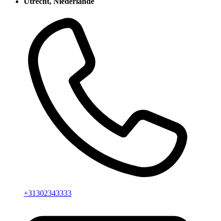
Utrecht, Niederlande
+31302343333