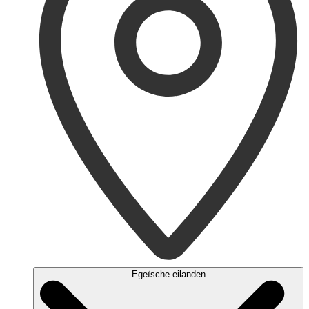
Egeïsche eilanden