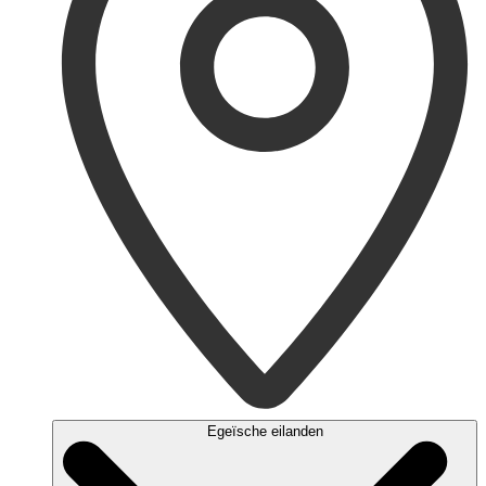
Egeïsche eilanden