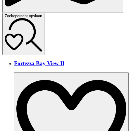
Zoekopdracht opslaan
Fortezza Bay View II