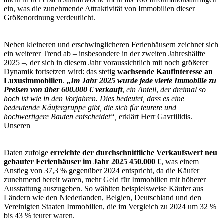
ein, was die zunehmende Attraktivität von Immobilien dieser
Größenordnung verdeutlicht.
Neben kleineren und erschwinglicheren Ferienhäusern zeichnet sich
ein weiterer Trend ab – insbesondere in der zweiten Jahreshälfte
2025 –, der sich in diesem Jahr voraussichtlich mit noch größerer
Dynamik fortsetzen wird: das stetig
wachsende Kaufinteresse an
Luxusimmobilien
.
„Im Jahr 2025 wurde jede vierte Immobilie zu
Preisen von über 600.000 € verkauft
,
ein Anteil
,
der dreimal so
hoch ist wie in den Vorjahren. Dies bedeutet, dass es eine
bedeutende Käufergruppe gibt, die sich für teurere und
hochwertigere Bauten entscheidet“,
erklärt Herr Gavriilidis.
Unseren
Daten zufolge
erreichte der durchschnittliche Verkaufswert neu
gebauter Ferienhäuser im Jahr 2025 450.000 €
, was einem
Anstieg von 37,3 % gegenüber 2024 entspricht, da die Käufer
zunehmend bereit waren, mehr Geld für Immobilien mit höherer
Ausstattung auszugeben. So wählten beispielsweise Käufer aus
Ländern wie den Niederlanden, Belgien, Deutschland und den
Vereinigten Staaten Immobilien, die im Vergleich zu 2024 um 32 %
bis 43 % teurer waren.