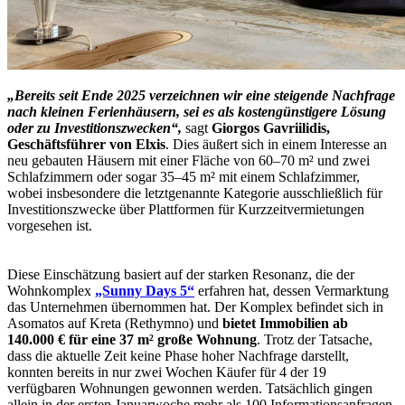
„Bereits seit Ende 2025 verzeichnen wir eine steigende Nachfrage
nach kleinen Ferienhäusern, sei es als kostengünstigere Lösung
oder zu Investitionszwecken“,
sagt
Giorgos Gavriilidis,
Geschäftsführer von Elxis
. Dies äußert sich in einem Interesse an
neu gebauten Häusern mit einer Fläche von 60–70 m² und zwei
Schlafzimmern oder sogar 35–45 m² mit einem Schlafzimmer,
wobei insbesondere die letztgenannte Kategorie ausschließlich für
Investitionszwecke über Plattformen für Kurzzeitvermietungen
vorgesehen ist.
Diese Einschätzung basiert auf der starken Resonanz, die der
Wohnkomplex
„Sunny Days 5“
erfahren hat, dessen Vermarktung
das Unternehmen übernommen hat. Der Komplex befindet sich in
Asomatos auf Kreta (Rethymno) und
bietet Immobilien ab
140.000 € für eine 37 m² große Wohnung
. Trotz der Tatsache,
dass die aktuelle Zeit keine Phase hoher Nachfrage darstellt,
konnten bereits in nur zwei Wochen Käufer für 4 der 19
verfügbaren Wohnungen gewonnen werden. Tatsächlich gingen
allein in der ersten Januarwoche mehr als 100 Informationsanfragen