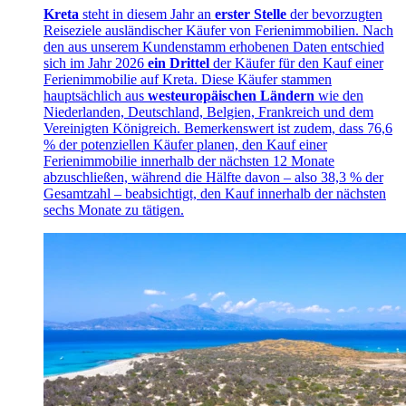
Kreta
steht in diesem Jahr an
erster Stelle
der bevorzugten
Reiseziele ausländischer Käufer von Ferienimmobilien. Nach
den aus unserem Kundenstamm erhobenen Daten entschied
sich im Jahr 2026
ein Drittel
der Käufer für den Kauf einer
Ferienimmobilie auf Kreta. Diese Käufer stammen
hauptsächlich aus
westeuropäischen Ländern
wie den
Niederlanden, Deutschland, Belgien, Frankreich und dem
Vereinigten Königreich. Bemerkenswert ist zudem, dass 76,6
% der potenziellen Käufer planen, den Kauf einer
Ferienimmobilie innerhalb der nächsten 12 Monate
abzuschließen, während die Hälfte davon – also 38,3 % der
Gesamtzahl – beabsichtigt, den Kauf innerhalb der nächsten
sechs Monate zu tätigen.