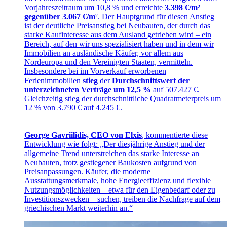
Vorjahreszeitraum um 10,8 % und erreichte
3.398 €/m²
gegenüber 3.067 €/m
². Der Hauptgrund für diesen Anstieg
ist der deutliche Preisanstieg bei Neubauten, der durch das
starke Kaufinteresse aus dem Ausland getrieben wird – ein
Bereich, auf den wir uns spezialisiert haben und in dem wir
Immobilien an ausländische Käufer, vor allem aus
Nordeuropa und den Vereinigten Staaten, vermitteln.
Insbesondere bei im Vorverkauf erworbenen
Ferienimmobilien
stieg
der
Durchschnittswert der
unterzeichneten Verträge um 12,5 %
auf 507.427 €.
Gleichzeitig stieg der durchschnittliche Quadratmeterpreis um
12 % von 3.790 € auf 4.245 €.
George Gavriilidis, CEO von Elxis
, kommentierte diese
Entwicklung wie folgt: „Der diesjährige Anstieg und der
allgemeine Trend unterstreichen das starke Interesse an
Neubauten, trotz gestiegener Baukosten aufgrund von
Preisanpassungen. Käufer, die moderne
Ausstattungsmerkmale, hohe Energieeffizienz und flexible
Nutzungsmöglichkeiten – etwa für den Eigenbedarf oder zu
Investitionszwecken – suchen, treiben die Nachfrage auf dem
griechischen Markt weiterhin an.“