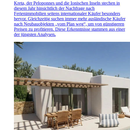
Kreta, der Peloponnes und die Ionischen Inseln stechen in
diesem Jahr hinsichtlich der Nachfrage nach
Ferienimmobilien seitens internationaler Käufer besonders
hervor. Gleichzeitig suchen immer mehr ausländische Käufer
nach Neubauobjekten „vom Plan weg“, um von günstigeren
Preisen zu profitieren. Diese Erkenntnisse stammen aus einer
der jüngsten Analysen
.